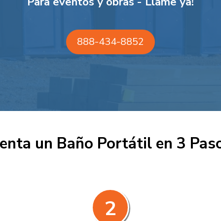
Para eventos y obras - Llame ya!
888-434-8852
enta un Baño Portátil en 3 Pas
2